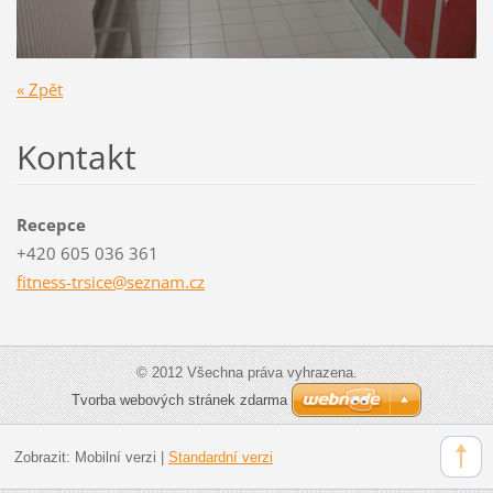
« Zpět
Kontakt
Recepce
+420 605 036 361
fitness-
trsice@s
eznam.cz
© 2012 Všechna práva vyhrazena.
Tvorba webových stránek zdarma
Zobrazit:
Mobilní verzi
|
Standardní verzi