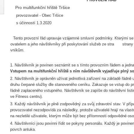
Pro multifunkční hřiště Tršice
Pro
Pr
provozovatel - Obec Tršice
s
s účinností 1.3.2020
Tento provozní řád upravuje vzájemné smluvní podmínky. Kterými se ří
provozovatelem a jeho návštěvníky při poskytování služeb ze stra strany 
návštěvníkům.
1. Návštěvník je povinen seznámit se s tímto provozním řádem a jedna
Vstupem na multifunkční hřiště s ním návštěvník vyjadřuje plný 
2. Návštěvník je oprávněn užívat jednotlivá zařízení na základě řádně
druhu čerpané služby dle stanoveného ceníku. Zakazuje se vstup do pro
řádně zaplaceného vstupného. Návštěvník se zapíše do návštěvní listin
ve Fitness centru).
3. Každý návštěvník je plně zodpovědný za svůj zdravotní stav. V příp
provozovatel nezodpovídá za následky, protože uživatelé hrají na vlast
na nezletilé uživatele, kterým může být bez přítomnosti odpovědné oso
4. Návštěvníci jsou povinni řídit se pokyny personálu. Každý je povin
povrch antuka.