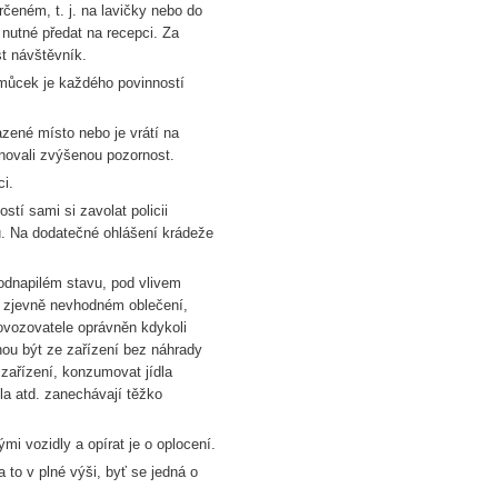
rčeném, t. j. na lavičky nebo do
e nutné předat na recepci. Za
t návštěvník.
omůcek je každého povinností
azené místo nebo je vrátí na
novali zvýšenou pozornost.
ci.
stí sami si zavolat policii
nu. Na dodatečné ohlášení krádeže
odnapilém stavu, pod vlivem
 zjevně nevhodném oblečení,
ovozovatele oprávněn kdykoli
hou být ze zařízení bez náhrady
 zařízení, konzumovat jídla
ola atd. zanechávají těžko
ými vozidly a opírat je o oplocení.
 to v plné výši, byť se jedná o