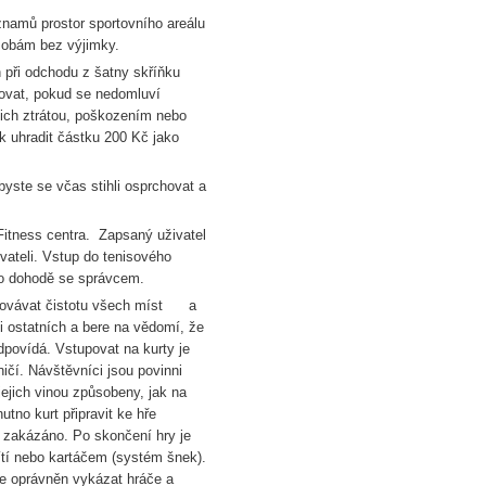
áznamů prostor sportovního areálu
osobám bez výjimky.
n při odchodu z šatny skříňku
rovat, pokud se nedomluví
jich ztrátou, poškozením nebo
ík uhradit částku 200 Kč jako
byste se včas stihli osprchovat a
itness centra. Zapsaný uživatel
vateli. Vstup do tenisového
 po dohodě se správcem.
chovávat čistotu všech míst a
 i ostatních a bere na vědomí, že
dpovídá. Vstupovat na kurty je
ičí. Návštěvníci jsou povinni
 jejich vinou způsobeny, jak na
utno kurt připravit ke hře
 zakázáno. Po skončení hry je
sítí nebo kartáčem (systém šnek).
vce oprávněn vykázat hráče a