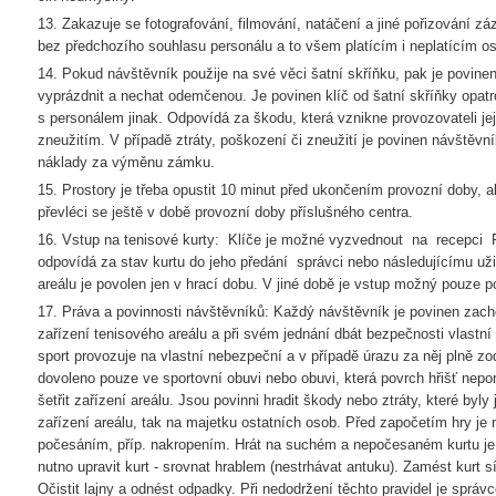
13. Zakazuje se fotografování, filmování, natáčení a jiné pořizování z
bez předchozího souhlasu personálu a to všem platícím i neplatícím 
14. Pokud návštěvník použije na své věci šatní skříňku, pak je povine
vyprázdnit a nechat odemčenou. Je povinen klíč od šatní skříňky opat
s personálem jinak. Odpovídá za škodu, která vznikne provozovateli je
zneužitím. V případě ztráty, poškození či zneužití je povinen návštěvn
náklady za výměnu zámku.
15. Prostory je třeba opustit 10 minut před ukončením provozní doby, a
převléci se ještě v době provozní doby příslušného centra.
16. Vstup na tenisové kurty: Klíče je možné vyzvednout na recepci F
odpovídá za stav kurtu do jeho předání správci nebo následujícímu uži
areálu je povolen jen v hrací dobu. V jiné době je vstup možný pouze
17. Práva a povinnosti návštěvníků: Každý návštěvník je povinen za
zařízení tenisového areálu a při svém jednání dbát bezpečnosti vlastní
sport provozuje na vlastní nebezpeční a v případě úrazu za něj plně zo
dovoleno pouze ve sportovní obuvi nebo obuvi, která povrch hřišť nepon
šetřit zařízení areálu. Jsou povinni hradit škody nebo ztráty, které byly
zařízení areálu, tak na majetku ostatních osob. Před započetím hry je n
počesáním, příp. nakropením. Hrát na suchém a nepočesaném kurtu je
nutno upravit kurt - srovnat hrablem (nestrhávat antuku). Zamést kurt 
Očistit lajny a odnést odpadky. Při nedodržení těchto pravidel je sprá