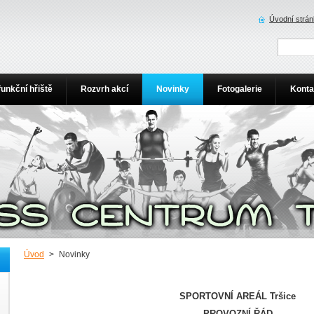
Úvodní strá
funkční hřiště
Rozvrh akcí
Novinky
Fotogalerie
Konta
Úvod
>
Novinky
SPORTOVNÍ AREÁL Tršice
PROVOZNÍ ŘÁD