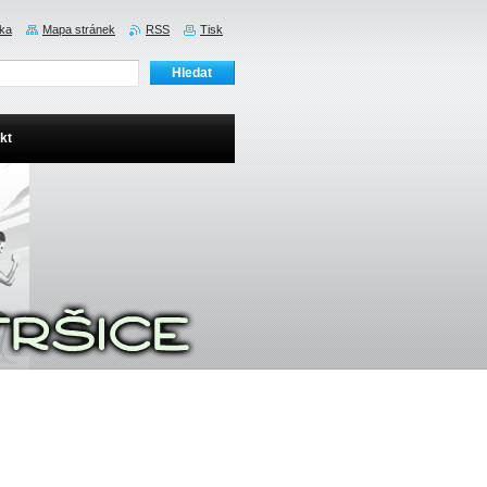
nka
Mapa stránek
RSS
Tisk
kt