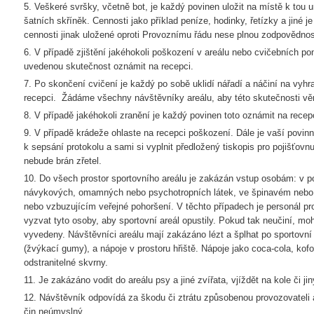
5. Veškeré svršky, včetně bot, je každý povinen uložit na místě k tou u
šatních skříněk. Cennosti jako příklad peníze, hodinky, řetízky a jiné j
cennosti jinak uložené oproti Provoznímu řádu nese plnou zodpovědnos
6. V případě zjištění jakéhokoli poškození v areálu nebo cvičebních p
uvedenou skutečnost oznámit na recepci.
7. Po skončení cvičení je každý po sobě uklidí nářadí a náčiní na vyhr
recepci. Žádáme všechny návštěvníky areálu, aby této skutečnosti vě
8. V případě jakéhokoli zranění je každý povinen toto oznámit na recep
9. V případě krádeže ohlaste na recepci poškození. Dále je vaší povinno
k sepsání protokolu a sami si vyplnit předložený tiskopis pro pojišťov
nebude brán zřetel.
10. Do všech prostor sportovního areálu je zakázán vstup osobám: v p
návykových, omamných nebo psychotropních látek, ve špinavém nebo
nebo vzbuzujícím veřejné pohoršení. V těchto případech je personál pr
vyzvat tyto osoby, aby sportovní areál opustily. Pokud tak neučiní, mo
vyvedeny. Návštěvníci areálu mají zakázáno lézt a šplhat po sportovní
(žvýkací gumy), a nápoje v prostoru hřiště. Nápoje jako coca-cola, kof
odstranitelné skvrny.
11. Je zakázáno vodit do areálu psy a jiné zvířata, vjíždět na kole či jin
12. Návštěvník odpovídá za škodu či ztrátu způsobenou provozovateli a
čin neúmyslný.