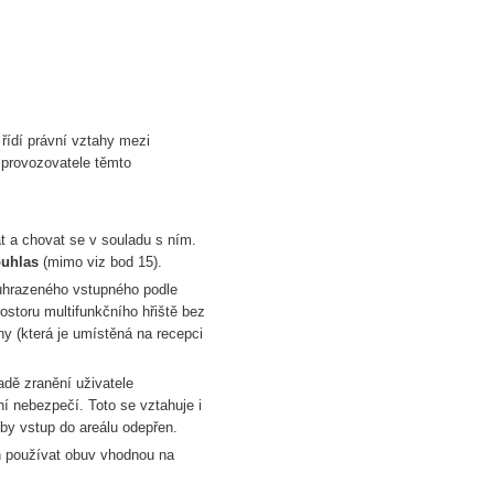
dí právní vztahy mezi
provozovatele těmto
t a chovat se v souladu s ním.
souhlas
(mimo viz bod 15).
 uhrazeného vstupného podle
storu multifunkčního hřiště bez
y (která je umístěná na recepci
adě zranění uživatele
ní nebezpečí. Toto se vztahuje i
by vstup do areálu odepřen.
en používat obuv vhodnou na