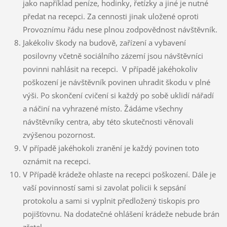
jako například peníze, hodinky, řetízky a jiné je nutné
předat na recepci. Za cennosti jinak uložené oproti
Provoznímu řádu nese plnou zodpovědnost návštěvník.
Jakékoliv škody na budově, zařízení a vybavení
posilovny včetně sociálního zázemí jsou návštěvníci
povinni nahlásit na recepci. V případě jakéhokoliv
poškození je návštěvník povinen uhradit škodu v plné
výši. Po skončení cvičení si každý po sobě uklidí nářadí
a náčiní na vyhrazené místo. Žádáme všechny
návštěvníky centra, aby této skutečnosti věnovali
zvýšenou pozornost.
V případě jakéhokoli zranění je každý povinen toto
oznámit na recepci.
V Případě krádeže ohlaste na recepci poškození. Dále je
vaší povinností sami si zavolat policii k sepsání
protokolu a sami si vyplnit předložený tiskopis pro
pojišťovnu. Na dodatečné ohlášení krádeže nebude brán
zřetel.