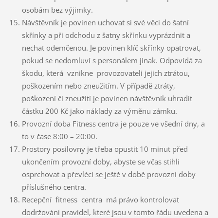
osobám bez výjimky.
Návštěvník je povinen uchovat si své věci do šatní
skřínky a při odchodu z šatny skřínku vyprázdnit a
nechat odemčenou. Je povinen klíč skřínky opatrovat,
pokud se nedomluví s personálem jinak. Odpovídá za
škodu, která vznikne provozovateli jejich ztrátou,
poškozením nebo zneužitím. V případě ztráty,
poškození či zneužití je povinen návštěvník uhradit
částku 200 Kč jako náklady za výměnu zámku.
Provozní doba Fitness centra je pouze ve všední dny, a
to v čase 8:00 – 20:00.
Prostory posilovny je třeba opustit 10 minut před
ukončením provozní doby, abyste se včas stihli
osprchovat a převléci se ještě v době provozní doby
příslušného centra.
Recepční fitness centra má právo kontrolovat
dodržování pravidel, které jsou v tomto řádu uvedena a