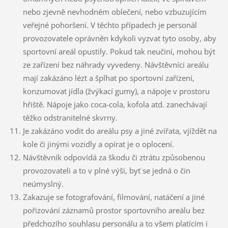
nebo zjevně nevhodném oblečení, nebo vzbuzujícím
veřejné pohoršení. V těchto případech je personál
provozovatele oprávněn kdykoli vyzvat tyto osoby, aby
sportovní areál opustily. Pokud tak neučiní, mohou být
ze zařízení bez náhrady vyvedeny. Návštěvníci areálu
mají zakázáno lézt a šplhat po sportovní zařízení,
konzumovat jídla (žvýkací gumy), a nápoje v prostoru
hřiště. Nápoje jako coca-cola, kofola atd. zanechávají
těžko odstranitelné skvrny.
Je zakázáno vodit do areálu psy a jiné zvířata, vjíždět na
kole či jinými vozidly a opírat je o oplocení.
Návštěvník odpovídá za škodu či ztrátu způsobenou
provozovateli a to v plné výši, byť se jedná o čin
neúmyslný.
Zakazuje se fotografování, filmování, natáčení a jiné
pořizování záznamů prostor sportovního areálu bez
předchozího souhlasu personálu a to všem platícím i