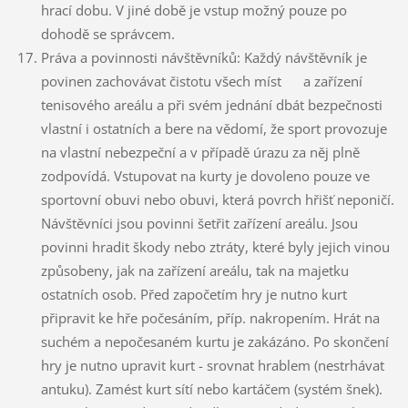
hrací dobu. V jiné době je vstup možný pouze po
dohodě se správcem.
Práva a povinnosti návštěvníků: Každý návštěvník je
povinen zachovávat čistotu všech míst a zařízení
tenisového areálu a při svém jednání dbát bezpečnosti
vlastní i ostatních a bere na vědomí, že sport provozuje
na vlastní nebezpeční a v případě úrazu za něj plně
zodpovídá. Vstupovat na kurty je dovoleno pouze ve
sportovní obuvi nebo obuvi, která povrch hřišť neponičí.
Návštěvníci jsou povinni šetřit zařízení areálu. Jsou
povinni hradit škody nebo ztráty, které byly jejich vinou
způsobeny, jak na zařízení areálu, tak na majetku
ostatních osob. Před započetím hry je nutno kurt
připravit ke hře počesáním, příp. nakropením. Hrát na
suchém a nepočesaném kurtu je zakázáno. Po skončení
hry je nutno upravit kurt - srovnat hrablem (nestrhávat
antuku). Zamést kurt sítí nebo kartáčem (systém šnek).