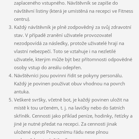
zaplaceného vstupného. Návštěvník se zapíše do
návštěvní listiny (která je umístěná na recepci ve Fitness
centru).
Každý návštěvník je plně zodpovědný za svůj zdravotní
stav. V případě zranění uživatele provozovatel
nezodpovídá za následky, protože uživatelé hrají na
vlastní nebezpečí. Toto se vztahuje i na nezletilé
uživatele, kterým může být bez přítomnosti odpovědné
osoby vstup do areálu odepřen.
Návštěvníci jsou povinni řídit se pokyny personálu.
Každý je povinen používat obuv vhodnou na povrch
antuka.
Veškeré svršky, včetně bot, je každý povinen uložit na
místě k tou určeném, t. j. na lavičky nebo do šatních
skříněk. Cennosti jako příklad peníze, hodinky, řetízky a
jiné je nutné předat na recepci. Za cennosti jinak
uložené oproti Provoznímu řádu nese plnou