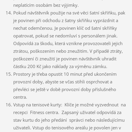
neplatícím osobám bez výjimky.
Pokud návštěvník použije na své věci šatní skříňku, pak
je povinen při odchodu z šatny skříňku vyprázdnit a
nechat odemčenou. Je povinen klíč od šatní skříňky
opatrovat, pokud se nedomluví s personálem jinak.
Odpovídá za škodu, která vznikne provozovateli jejich
ztrátou, poškozením nebo zneužitím. V případě ztráty,
poškození či zneužití je povinen návštěvník uhradit
částku 200 Kč jako náklady za výměnu zámku.
Prostory je třeba opustit 10 minut před ukončením
provozní doby, abyste se včas stihli osprchovat a
převléci se ještě v době provozní doby příslušného
centra.
Vstup na tenisové kurty: Klíče je možné vyzvednout na
recepci Fitness centra. Zapsaný uživatel odpovídá za
stav kurtu do jeho předání správci nebo následujícímu
uživateli. Vstup do tenisového areálu je povolen jen v