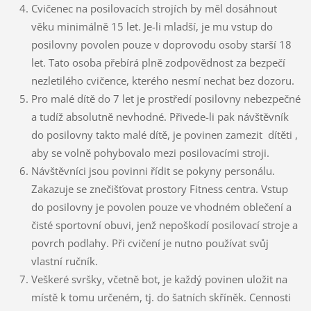
Cvičenec na posilovacích strojích by měl dosáhnout
věku minimálně 15 let. Je-li mladší, je mu vstup do
posilovny povolen pouze v doprovodu osoby starší 18
let. Tato osoba přebírá plně zodpovědnost za bezpečí
nezletilého cvičence, kterého nesmí nechat bez dozoru.
Pro malé dítě do 7 let je prostředí posilovny nebezpečné
a tudíž absolutně nevhodné. Přivede-li pak návštěvník
do posilovny takto malé dítě, je povinen zamezit dítěti ,
aby se volně pohybovalo mezi posilovacími stroji.
Návštěvníci jsou povinni řídit se pokyny personálu.
Zakazuje se znečišťovat prostory Fitness centra. Vstup
do posilovny je povolen pouze ve vhodném oblečení a
čisté sportovní obuvi, jenž nepoškodí posilovací stroje a
povrch podlahy. Při cvičení je nutno používat svůj
vlastní ručník.
Veškeré svršky, včetně bot, je každý povinen uložit na
místě k tomu určeném, tj. do šatních skříněk. Cennosti