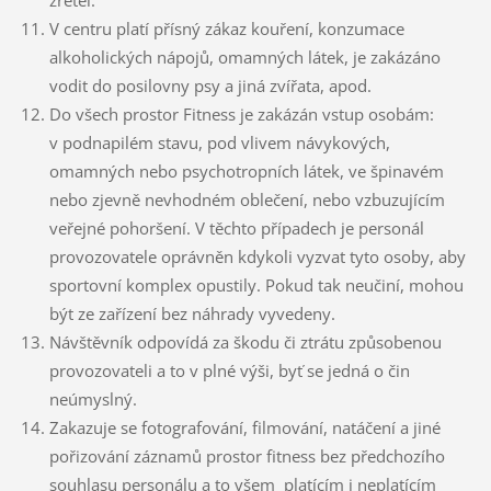
V centru platí přísný zákaz kouření, konzumace
alkoholických nápojů, omamných látek, je zakázáno
vodit do posilovny psy a jiná zvířata, apod.
Do všech prostor Fitness je zakázán vstup osobám:
v podnapilém stavu, pod vlivem návykových,
omamných nebo psychotropních látek, ve špinavém
nebo zjevně nevhodném oblečení, nebo vzbuzujícím
veřejné pohoršení. V těchto případech je personál
provozovatele oprávněn kdykoli vyzvat tyto osoby, aby
sportovní komplex opustily. Pokud tak neučiní, mohou
být ze zařízení bez náhrady vyvedeny.
Návštěvník odpovídá za škodu či ztrátu způsobenou
provozovateli a to v plné výši, byť se jedná o čin
neúmyslný.
Zakazuje se fotografování, filmování, natáčení a jiné
pořizování záznamů prostor fitness bez předchozího
souhlasu personálu a to všem platícím i neplatícím