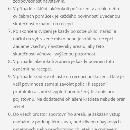
zodpovědnost návštěvník.
V případě zjištění jakéhokoli poškození v areálu nebo
cvičebních pomůcek je každého povinností uvedenou
skutečnost oznámit na recepci.
Po skončení cvičení je každý po sobě uklidí nářadí a
náčiní na vyhrazené místo nebo je vrátí na recepci.
Žádáme všechny návštěvníky areálu, aby této
skutečnosti věnovali zvýšenou pozornost.
V případě jakéhokoli zranění je každý povinen toto
oznámit na recepci.
V případě krádeže ohlaste na recepci poškození. Dále je
vaší povinností sami si zavolat policii k sepsání
protokolu a sami si vyplnit předložený tiskopis pro
pojišťovnu. Na dodatečné ohlášení krádeže nebude brán
zřetel.
Do všech prostor sportovního areálu je zakázán vstup
osobám: v podnapilém stavu, pod vlivem návykových,
omamných nebo psychotropních látek, ve špinavém